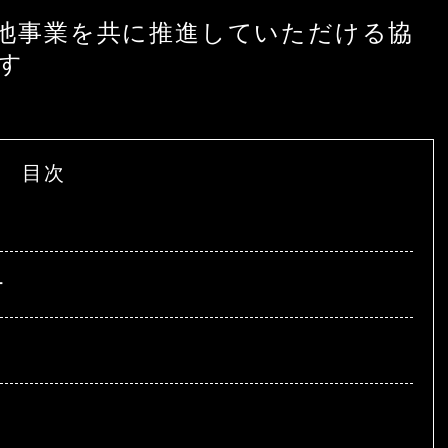
池事業を共に推進していただける協
す
目次
ー